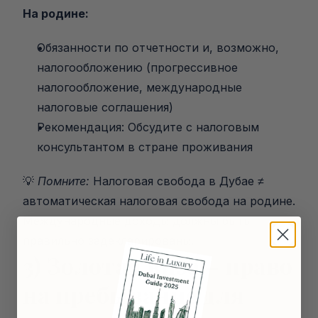
На родине:
Обязанности по отчетности и, возможно, 
налогообложению (прогрессивное 
налогообложение, международные 
налоговые соглашения)
Рекомендация: Обсудите с налоговым 
консультантом в стране проживания
💡 
Помните:
 Налоговая свобода в Дубае ≠ 
автоматическая налоговая свобода на родине.
Международные доходы должны быть 
правильно задекларированы.
3) Золотая виза – право 
на пребывание для 