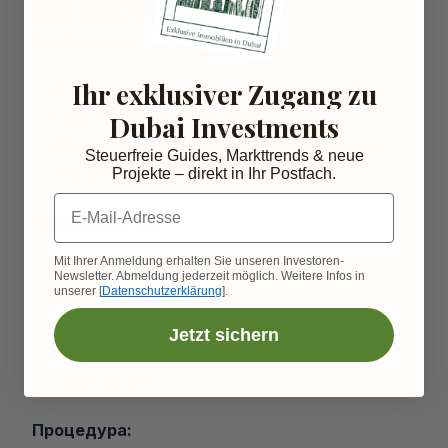
инвесторов
Требования:
Ihr exklusiver Zugang zu
Стоимость недвижимости от 2 млн AED 
(собственность или доля)
Dubai Investments
Объект зарегистрирован / нет большого 
Steuerfreie Guides, Markttrends & neue
внешнего финансирования
Projekte – direkt in Ihr Postfach.
E-Mail-Adresse
Преимущества:
Mit Ihrer Anmeldung erhalten Sie unseren Investoren-
10-летнее право на проживание
Newsletter. Abmeldung jederzeit möglich. Weitere Infos in
unserer [
Datenschutzerklärung
].
Семейное спонсорство
Предпринимательская гибкость
Jetzt sichern
Нет требования к минимальному сроку 
пребывания
Процедура: