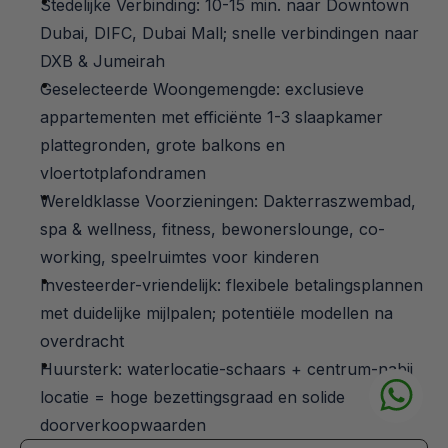
Stedelijke Verbinding: 10-15 min. naar Downtown 
Dubai, DIFC, Dubai Mall; snelle verbindingen naar 
DXB & Jumeirah
Geselecteerde Woongemengde: exclusieve 
appartementen met efficiënte 1-3 slaapkamer 
plattegronden, grote balkons en 
vloertotplafondramen
Wereldklasse Voorzieningen: Dakterraszwembad, 
spa & wellness, fitness, bewonerslounge, co-
working, speelruimtes voor kinderen
Investeerder-vriendelijk: flexibele betalingsplannen 
met duidelijke mijlpalen; potentiële modellen na 
overdracht
Huursterk: waterlocatie-schaars + centrum-nabij 
locatie = hoge bezettingsgraad en solide 
doorverkoopwaarden