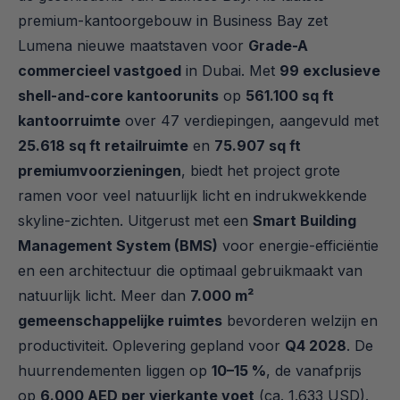
premium-kantoorgebouw in Business Bay zet 
Lumena nieuwe maatstaven voor 
Grade-A 
commercieel vastgoed
 in Dubai. Met 
99 exclusieve 
shell-and-core kantoorunits
 op 
561.100 sq ft 
kantoorruimte
 over 47 verdiepingen, aangevuld met 
25.618 sq ft retailruimte
 en 
75.907 sq ft 
premiumvoorzieningen
, biedt het project grote 
ramen voor veel natuurlijk licht en indrukwekkende 
skyline-zichten. Uitgerust met een 
Smart Building 
Management System (BMS)
 voor energie-efficiëntie 
en een architectuur die optimaal gebruikmaakt van 
natuurlijk licht. Meer dan 
7.000 m² 
gemeenschappelijke ruimtes
 bevorderen welzijn en 
productiviteit. Oplevering gepland voor 
Q4 2028
. De 
huurrendementen liggen op 
10–15 %
, de vanafprijs 
op 
6.000 AED per vierkante voet
 (ca. 1.633 USD). 