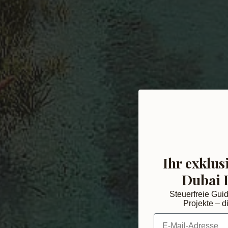
Ihr exklus
Dubai 
Steuerfreie Gui
Projekte – di
E-Mail-Adresse