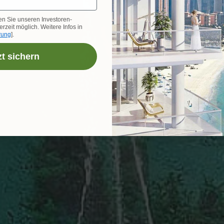
en Sie unseren Investoren-
rzeit möglich. Weitere Infos in
rung
].
zt sichern