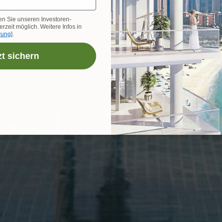
en Sie unseren Investoren-
rzeit möglich. Weitere Infos in
rung
].
zt sichern