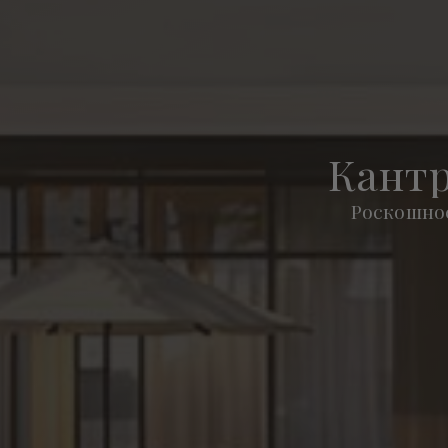
Кантр
Роскошное