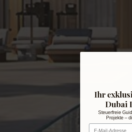
Ihr exklus
Dubai 
Steuerfreie Gui
Projekte – di
E-Mail-Adresse