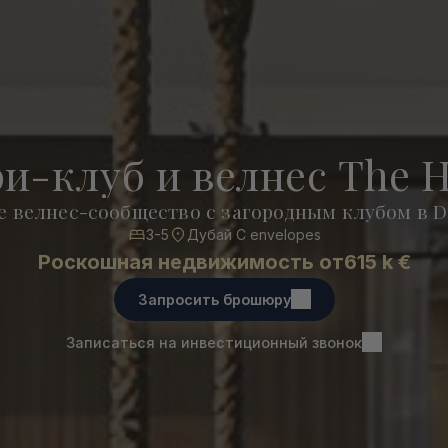
и-клуб и велнес The H
 велнес-сообщество с загородным клубом в D
3-5
Дубай С envelopes
Роскошная недвижимость от
615 k €
Запросить брошюру
Записаться на инвестиционный звонок