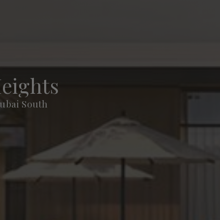
eights
ubai South