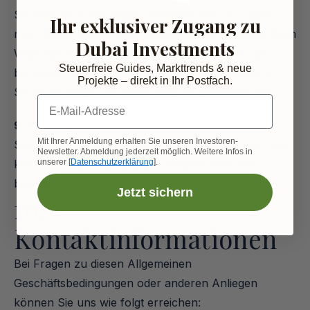
Sie können Änderungen innerhalb von 30 Tagen 
Ihr exklusiver Zugang zu
nach Bekanntgabe widersprechen. Bei fristgerechtem 
Dubai Investments
Widerspruch bleibt das Vertragsverhältnis zu den 
Steuerfreie Guides, Markttrends & neue
bisherigen Bedingungen bestehen. Widersprechen 
Projekte – direkt in Ihr Postfach.
Sie nicht, gelten die neuen AGB als angenommen.
E-Mail-Adresse
9.3 Kündigung
Mit Ihrer Anmeldung erhalten Sie unseren Investoren-
Sollten Sie mit Änderungen nicht einverstanden sein, 
Newsletter. Abmeldung jederzeit möglich. Weitere Infos in
unserer [
Datenschutzerklärung
].
können Sie die Nutzung der Website jederzeit 
beenden.
Jetzt sichern
10. 
Kontaktinformationen
Bei Fragen zu diesen Allgemeinen 
Geschäftsbedingungen oder anderen Anliegen 
können Sie uns wie folgt erreichen: