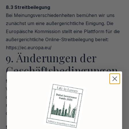
8.3 Streitbeilegung
Bei Meinungsverschiedenheiten bemühen wir uns 
zunächst um eine außergerichtliche Einigung. Die 
Europäische Kommission stellt eine Plattform für die 
außergerichtliche Online-Streitbeilegung bereit: 
https://ec.europa.eu/
9. Änderungen der 
Geschäftsbedingungen
9.1 Änderungsrecht
Wir behalten uns vor, diese AGB jederzeit zu ändern 
oder zu ergänzen. Änderungen werden den 
registrierten Nutzern per E-Mail mitgeteilt oder auf 
der Website bekannt gegeben.
9.2 Widerspruchsrecht