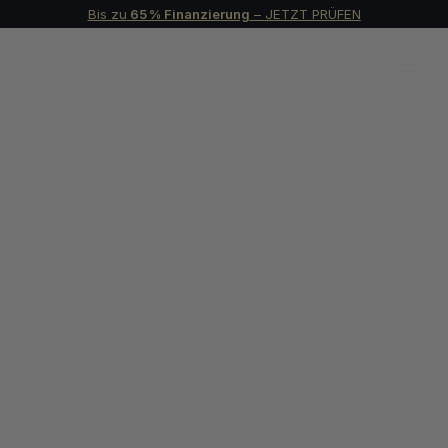
Bis zu
 65 % Finanzierung
 – 
JETZT PRÜFEN
In Dubai Immobilien 
investieren: Chancen, 
Renditen und 
Strategien für 