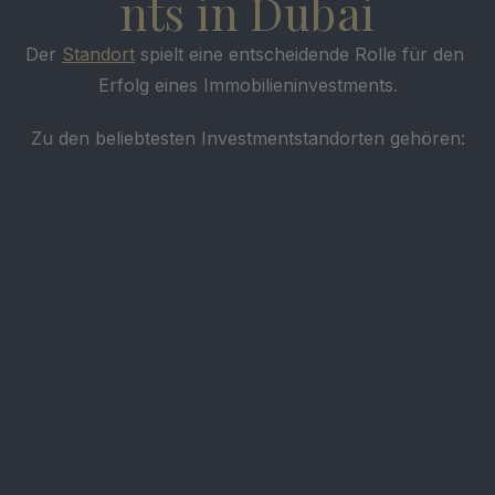
nts in Dubai
Der 
Standort
 spielt eine entscheidende Rolle für den 
Erfolg eines Immobilieninvestments.
Zu den beliebtesten Investmentstandorten gehören:
Dubai Marina
Entdecken Sie unsere Auswahl an Off-Plan-
Wohnungen in Dubai Marina, einem der 
gefragtesten Viertel Dubais mit direktem Zugang 