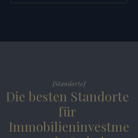
[Standorte]
Die besten Standorte 
für 
Immobilieninvestme