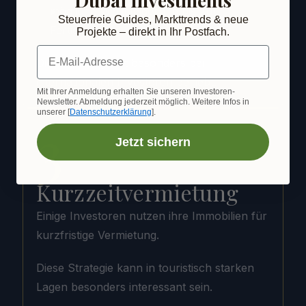
mögliche Wertsteigerung bis zur 
Steuerfreie Guides, Markttrends & neue
Fertigstellung
Projekte – direkt in Ihr Postfach.
E-Mail-Adresse
Diese Strategie ist besonders bei 
internationalen Investoren bel iebt.
Mit Ihrer Anmeldung erhalten Sie unseren Investoren-
Newsletter. Abmeldung jederzeit möglich. Weitere Infos in
unserer [
Datenschutzerklärung
].
3
Jetzt sichern
Kurzzeitvermietung
Einige Investoren nutzen ihre Immobilien für 
kurzfristige Vermietung.
Diese Strategie kann in touristisch starken 
Lagen besonders interessant sein.