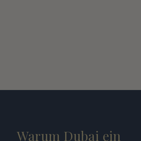
6 % – 9 % Rendite jährlich
Hohe Renditen in bestimmten Lagen 
möglich
Attraktive Option für Investoren
Wertsteigerungen 
des 
Immobilienmarktes
Warum Dubai ein 