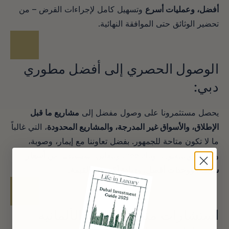
أفضل، وعمليات أسرع
 وتسهيل كامل لإجراءات القرض – من 
تحضير الوثائق حتى الموافقة النهائية.
الوصول الحصري إلى أفضل مطوري 
دبي:
يحصل مستثمرونا على وصول مفضل إلى 
مشاريع ما قبل 
الإطلاق، والأسواق غير المدرجة، والمشاريع المحدودة
، التي غالباً 
ما لا تكون متاحة للجمهور. بفضل تعاوننا مع إيمار، وصوبة، 
ودماك، وإلينغتون، وناكheel، وبنغاتي، ستستفيد من 
أسعار 
سابقة، ووحدات أفضل، وزيادة أكبر في القيمة
.
استشارات متميزة باللغة الألمانية 