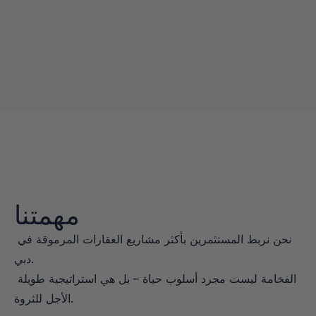
مرافقة شخصية خلال كل خطوة من العملية
👉 
اتصل مع ماركو على إنستغرام:
 @marko.schumi
مهمتنا
نحن نربط المستثمرين بأكثر مشاريع العقارات المرموقة في 
دبي.

الفخامة ليست مجرد أسلوب حياة – بل هي استراتيجية طويلة 
الأجل للثروة.
