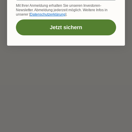
Mit Ihrer Anmeldung erhalten Sie unseren Investoren-
Newsletter. Abmeldung jederzeit möglich. Weitere Infos in
unserer [
Datenschutzerklärung
].
Quali quartieri sono particolarmente 
Jetzt sichern
adatti per gli investitori?
Ha senso investire in immobili off-
plan a Dubai?
L'acquisto di immobili a Dubai è 
esente da tasse?
Possono gli investitori tedeschi 
acquistare immobili a Dubai?