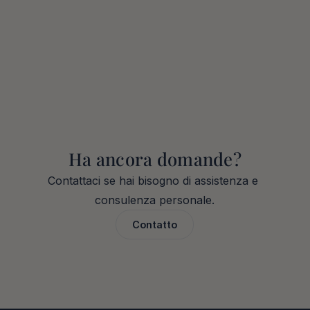
Vale la pena investire in immobili a 
Dubai a lungo termine?
È Dubai un buon luogo per 
investimenti immobiliari?
Ha ancora domande?
Contattaci se hai bisogno di assistenza e 
consulenza personale.
Contatto