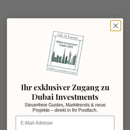
Ihr exklusiver Zugang zu
Quanto costano gli immobili a Dubai?
Dubai Investments
Steuerfreie Guides, Markttrends & neue
Projekte – direkt in Ihr Postfach.
E-Mail-Adresse
È possibile ottenere un finanziamento 
immobiliare a Dubai?