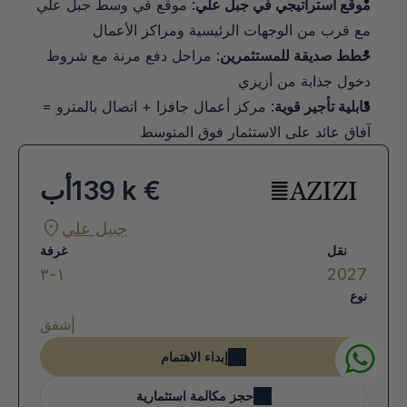
موقع استراتيجي في جبل علي
: موقع في وسط جبل علي 
مع قرب من الوجهات الرئيسية ومراكز الأعمال
خطط صديقة للمستثمرين
: مراحل دفع مرنة مع شروط 
دخول جذابة من أزيزي
قابلية تأجير قوية
: مركز أعمال جافزا + اتصال بالمترو = 
آفاق عائد على الاستثمار فوق المتوسط
139 k €
أب
جبيل علي
نقل
غرفة
١-٣
2027
نوع
|
شقق
إبداء الاهتمام
حجز مكالمة استثمارية