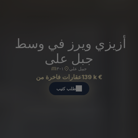
أزيزي ويرز في وسط 
جبل علي
جبيل علي
١-٣
139 k €
عقارات فاخرة من
طلب كتيب