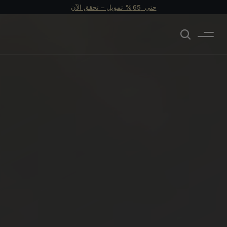
حتى  65 % تمويل – تحقق الآن