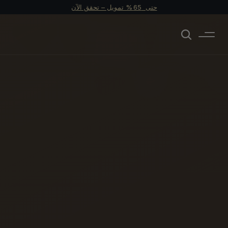
حتى  65 % تمويل – تحقق الآن