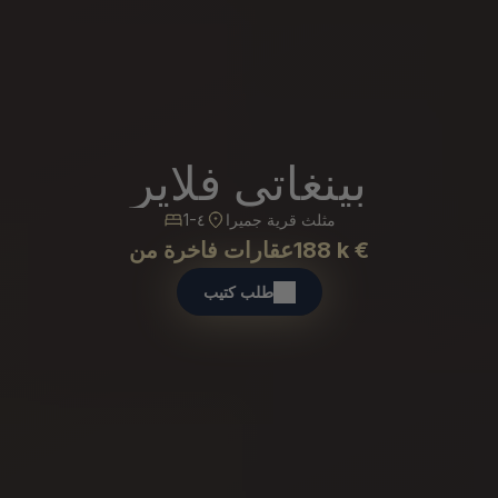
بينغاتي فلاير
مثلث قرية جميرا
1-٤
188 k €
عقارات فاخرة من
طلب كتيب