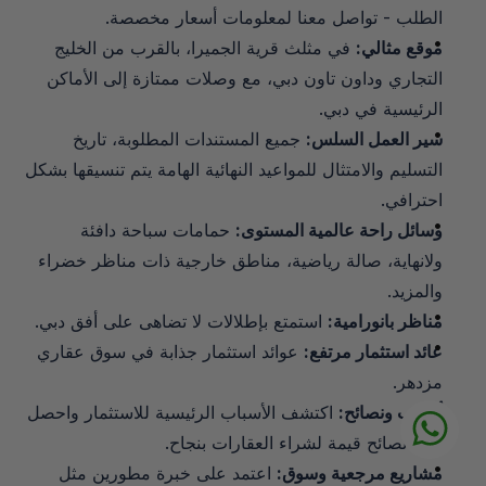
الطلب - تواصل معنا لمعلومات أسعار مخصصة.
موقع مثالي:
 في مثلث قرية الجميرا، بالقرب من الخليج 
التجاري وداون تاون دبي، مع وصلات ممتازة إلى الأماكن 
الرئيسية في دبي.
سير العمل السلس:
 جميع المستندات المطلوبة، تاريخ 
التسليم والامتثال للمواعيد النهائية الهامة يتم تنسيقها بشكل 
احترافي.
وسائل راحة عالمية المستوى:
 حمامات سباحة دافئة 
ولانهاية، صالة رياضية، مناطق خارجية ذات مناظر خضراء 
والمزيد.
مناظر بانورامية:
 استمتع بإطلالات لا تضاهى على أفق دبي.
عائد استثمار مرتفع:
 عوائد استثمار جذابة في سوق عقاري 
مزدهر.
أسباب ونصائح:
 اكتشف الأسباب الرئيسية للاستثمار واحصل 
على نصائح قيمة لشراء العقارات بنجاح.
مشاريع مرجعية وسوق:
 اعتمد على خبرة مطورين مثل 