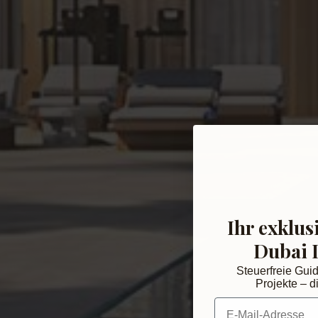
Ihr exklus
Dubai 
Steuerfreie Gui
Projekte – di
E-Mail-Adresse