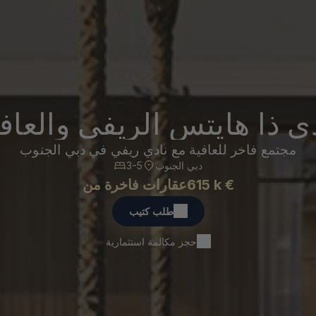
ي ذا هايتس الريفي والعاف
مجتمع فاخر للعافية مع نادي ريفي في دبي الجنوب
دبي الجنوب
3-5
615 k €
عقارات فاخرة من
طلب كتيب
حجز مكالمة استثمارية