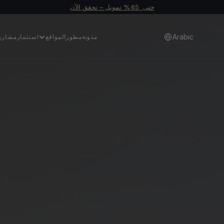
حتى  65 % تمويل – تحقق الآن
Select Language
Arabic
مدونة
مطور
المواقع
استثمار
مشاري