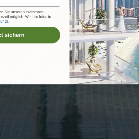
en Sie unseren Investoren-
rzeit möglich. Weitere Infos in
rung
].
zt sichern