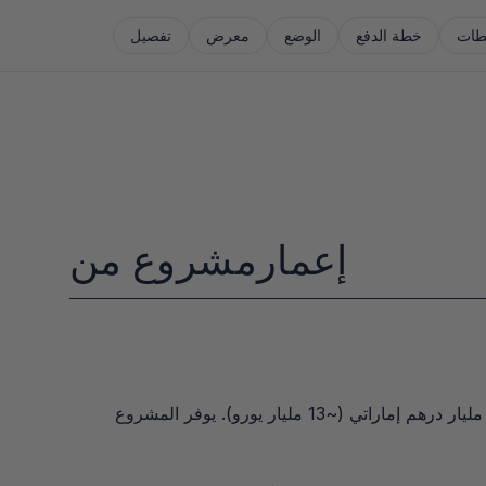
ات
خطة الدفع
الوضع
معرض
تفصيل
إعمار
مشروع من
ذا هايتس كانتري كلوب & ويلنس من إعمار هو مشروع تطوير رئيسي حصري بمساحة 81 مليون sq ft في دبي الجنوب، بقيمة 55 مليار درهم إماراتي (~13 مليار يورو). يوفر المشروع 