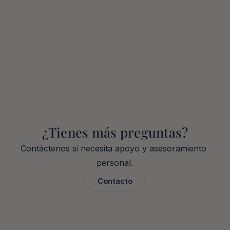
comprar propiedades en Dubái?
¿Vale la pena una inversión 
inmobiliaria en Dubái a largo plazo?
¿Es Dubái un buen lugar para 
inversiones en bienes raíces?
¿Tienes más preguntas?
Contáctenos si necesita apoyo y asesoramiento 
personal.
Contacto