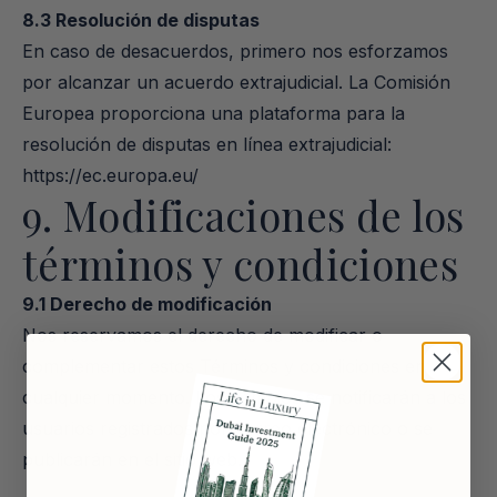
8.3 Resolución de disputas
En caso de desacuerdos, primero nos esforzamos 
por alcanzar un acuerdo extrajudicial. La Comisión 
Europea proporciona una plataforma para la 
resolución de disputas en línea extrajudicial: 
https://ec.europa.eu/
9. Modificaciones de los 
términos y condiciones
9.1 Derecho de modificación
Nos reservamos el derecho de modificar o 
complementar estos Términos y condiciones en 
cualquier momento. Los cambios se notificarán a los 
usuarios registrados por correo electrónico o se 
publicarán en el sitio web.