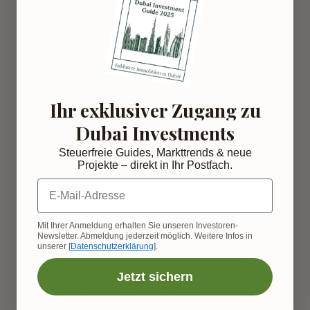
¿La compra de inmuebles en Dubái 
está exenta de impuestos?
¿Pueden los inversores alemanes 
comprar propiedades en Dubái?
Ihr exklusiver Zugang zu
Dubai Investments
Steuerfreie Guides, Markttrends & neue
¿Vale la pena una inversión 
Projekte – direkt in Ihr Postfach.
inmobiliaria en Dubái a largo plazo?
E-Mail-Adresse
Mit Ihrer Anmeldung erhalten Sie unseren Investoren-
¿Es Dubái un buen lugar para 
Newsletter. Abmeldung jederzeit möglich. Weitere Infos in
unserer [
Datenschutzerklärung
].
inversiones en bienes raíces?
¿Tienes más preguntas?
Jetzt sichern
Contáctenos si necesita apoyo y asesoramiento 