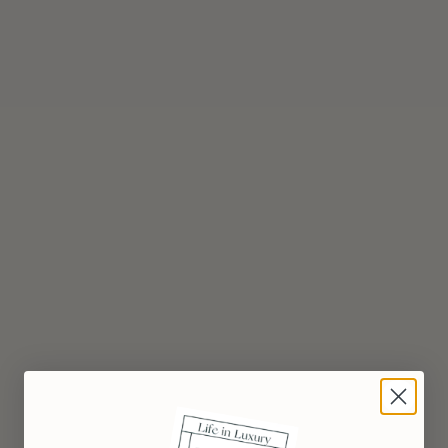
¿Cuánto cuestan los inmuebles en 
Dubái?
¿Es posible financiar una propiedad 
en Dubái?
¿Qué barrios son especialmente 
adecuados para los inversores?
¿Son las propiedades Off-Plan en 
Dubái rentables?