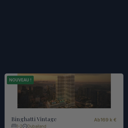
Les projets en l'air
avantages
prix d'entrée plus bas
plans de paiement flexibles
hausse de valeur 
NOUVEAU !
élevée
Binghatti Vintage
Ab
169 k €
1-2
Dubailand