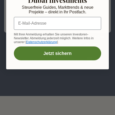
Villa de luxe Palm Jumeirah
Steuerfreie Guides, Markttrends & neue
Projekte – direkt in Ihr Postfach.
ab ca. 
2 Mio €
E-Mail-Adresse
Mit Ihrer Anmeldung erhalten Sie unseren Investoren-
Dans une comparaison internationale, Dubaï 
Newsletter. Abmeldung jederzeit möglich. Weitere Infos in
unserer [
Datenschutzerklärung
].
offre souvent un rapport prix-rendement 
attrayant.
Jetzt sichern
Découvrez maintenant des projets