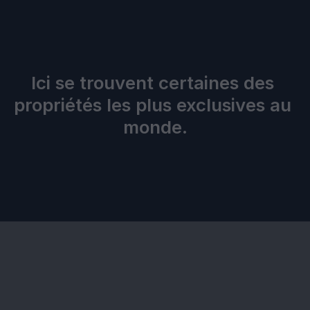
Emirates Hills
Un quartier exclusif à Dubaï, connu pour ses 
villas luxueuses et ses vues à couper le souffle.
Ici se trouvent certaines des 
propriétés les plus exclusives au 
monde.