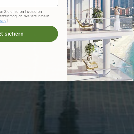
en Sie unseren Investoren-
rzeit möglich. Weitere Infos in
rung
].
zt sichern