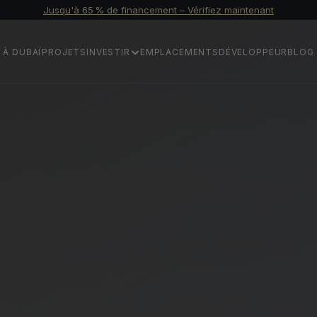
Jusqu'à 65 % de financement – Vérifiez maintenant
 À DUBAÏ
PROJETS
INVESTIR
EMPLACEMENTS
DÉVELOPPEUR
BLOG