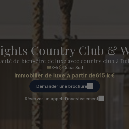
ights Country Club & W
té de bien-être de luxe avec country club à Du
3-5
Dubai Sud
Immobilier de luxe à partir de
615 k €
Demander une brochure
Réserver un appel d’investissement