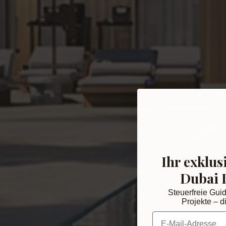
Ihr exklus
Dubai 
Steuerfreie Gui
Projekte – di
E-Mail-Adresse