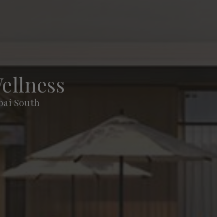
ellness
bai South