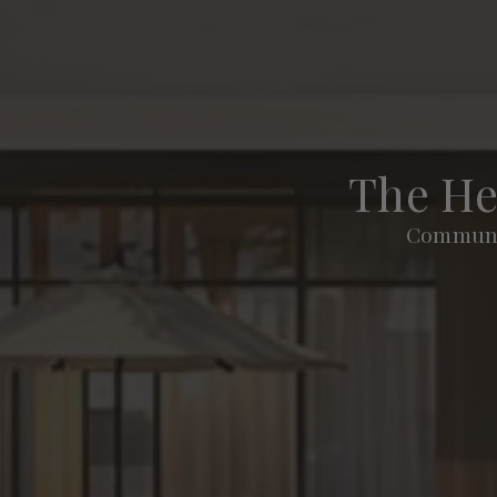
The He
Communau