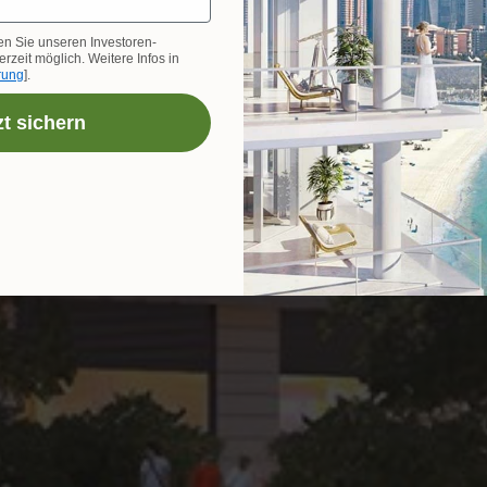
en Sie unseren Investoren-
rzeit möglich. Weitere Infos in
rung
].
zt sichern